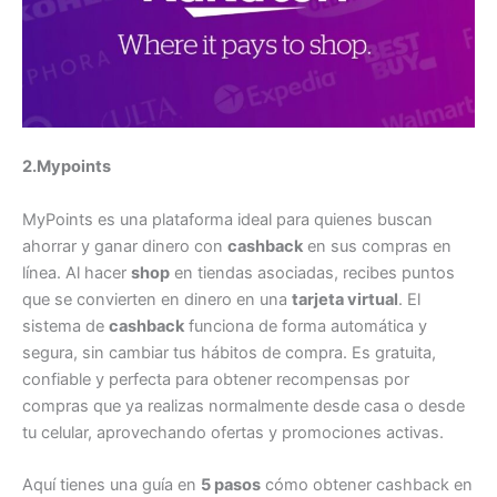
2.Mypoints
MyPoints es una plataforma ideal para quienes buscan
ahorrar y ganar dinero con
cashback
en sus compras en
línea. Al hacer
shop
en tiendas asociadas, recibes puntos
que se convierten en dinero en una
tarjeta virtual
. El
sistema de
cashback
funciona de forma automática y
segura, sin cambiar tus hábitos de compra. Es gratuita,
confiable y perfecta para obtener recompensas por
compras que ya realizas normalmente desde casa o desde
tu celular, aprovechando ofertas y promociones activas.
Aquí tienes una guía en
5 pasos
cómo obtener cashback en