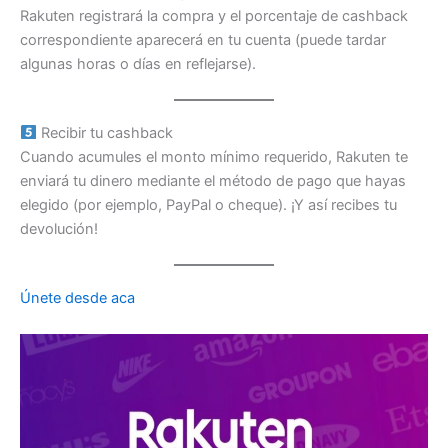
Rakuten registrará la compra y el porcentaje de cashback
correspondiente aparecerá en tu cuenta (puede tardar
algunas horas o días en reflejarse).
Recibir tu cashback
Cuando acumules el monto mínimo requerido, Rakuten te
enviará tu dinero mediante el método de pago que hayas
elegido (por ejemplo, PayPal o cheque). ¡Y así recibes tu
devolución!
Únete desde aca