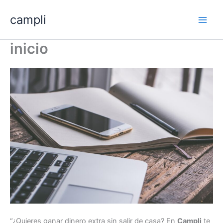
Skip
campli
to
content
inicio
“¿Quieres ganar dinero extra sin salir de casa? En
Campli
te